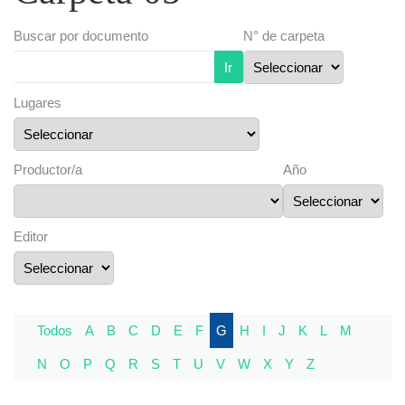
Buscar por documento
N° de carpeta
Ir
Lugares
Productor/a
Año
Editor
Todos
A
B
C
D
E
F
G
H
I
J
K
L
M
N
O
P
Q
R
S
T
U
V
W
X
Y
Z