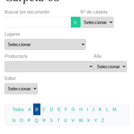
Buscar por documento
N° de carpeta
Ir
Lugares
Productor/a
Año
Editor
Todos
A
B
C
D
E
F
G
H
I
J
K
L
M
N
O
P
Q
R
S
T
U
V
W
X
Y
Z