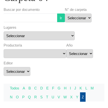
Buscar por documento
N° de carpeta
Ir
Lugares
Productor/a
Año
Editor
Todos
A
B
C
D
E
F
G
H
I
J
K
L
M
N
O
P
Q
R
S
T
U
V
W
X
Y
Z