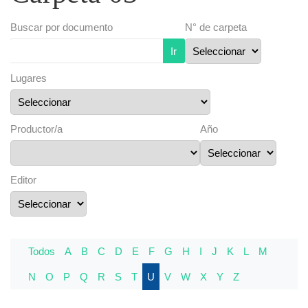
Buscar por documento
N° de carpeta
Ir
Lugares
Productor/a
Año
Editor
Todos
A
B
C
D
E
F
G
H
I
J
K
L
M
N
O
P
Q
R
S
T
U
V
W
X
Y
Z