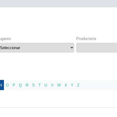
ugares
Productor/a
N
O
P
Q
R
S
T
U
V
W
X
Y
Z