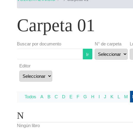
Carpeta 01
Buscar por documento
N° de carpeta
L
Ir
Editor
Todos
A
B
C
D
E
F
G
H
I
J
K
L
M
N
Ningún libro