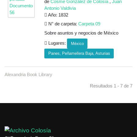
de
Cosme González de Colosía
,
Juan
Antonio Valdivia
Año: 1832
N° de carpeta:
Carpeta 09
Sobre asuntos y negocios de México
Lugares:
México
Panes, Peñamellera Baja, Asturias
Alexandria Book Library
Resultados 1 - 7 de 7