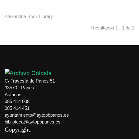
Alexandria Book Library
Resultados 1 - 1 de 1
C/ Travesía de Panes 51
33570 · Panes
Asturias
985 414 008
985 414 451
ayuntamiento@aytopbpanes.es
biblioteca@aytopbpanes.es
Copyright