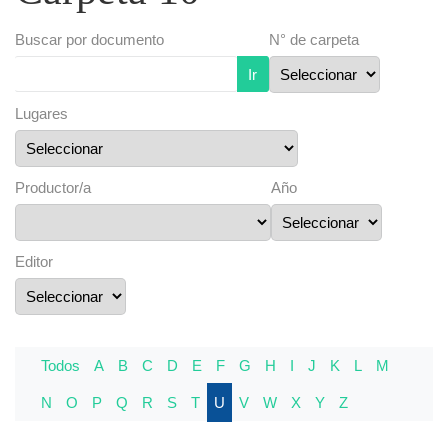
Buscar por documento
N° de carpeta
Ir
Lugares
Productor/a
Año
Editor
Todos
A
B
C
D
E
F
G
H
I
J
K
L
M
N
O
P
Q
R
S
T
U
V
W
X
Y
Z