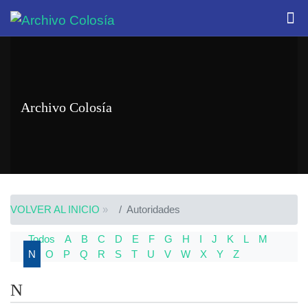
Archivo Colosía
VOLVER AL INICIO
»
Autoridades
Todos
A
B
C
D
E
F
G
H
I
J
K
L
M
N
O
P
Q
R
S
T
U
V
W
X
Y
Z
N